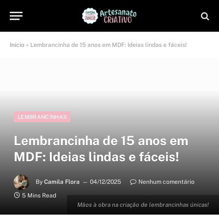
Início
»
Lembrancinha de 15 anos em MDF: Ideias lindas e fáceis!
LEMBRANCINHAS
Lembrancinha de 15 anos em
MDF: Ideias lindas e fáceis!
By
Camila Flora
04/12/2025
Nenhum comentário
5 Mins Read
Mãos à obra na criação de lembrancinhas únicas!