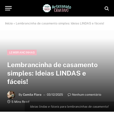
Início
»
Lembrancinha de casamento simples: Ideias LINDAS e fáceis!
LEMBRANCINHAS
Lembrancinha de casamento
simples: Ideias LINDAS e
fáceis!
By
Camila Flora
03/12/2025
Nenhum comentário
5 Mins Read
Ideias lindas e fáceis para lembrancinhas de casamento!