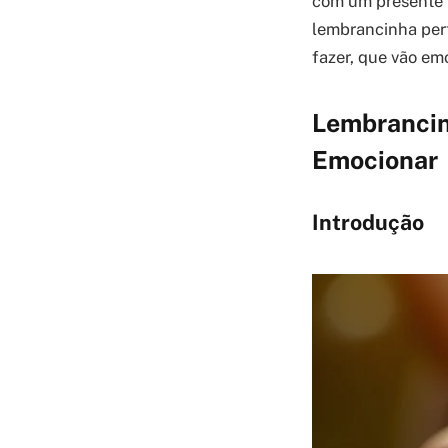
com um presente ú
lembrancinha perfe
fazer, que vão em
Lembrancinh
Emocionar
Introdução