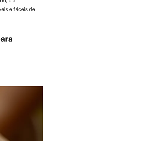
do, e a
eis e fáceis de
para