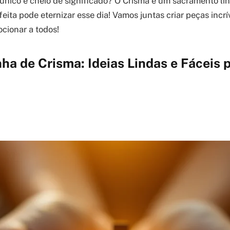
nico e cheio de significado? O Crisma é um sacramento lin
ita pode eternizar esse dia! Vamos juntas criar peças incrív
ocionar a todos!
a de Crisma: Ideias Lindas e Fáceis 