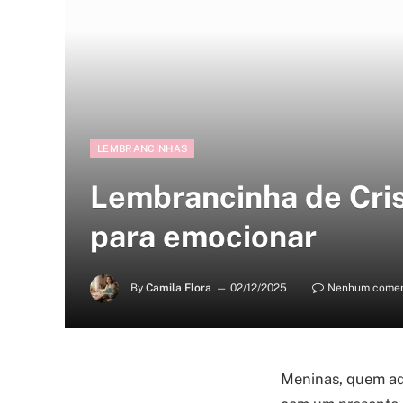
LEMBRANCINHAS
Lembrancinha de Crism
para emocionar
By
Camila Flora
02/12/2025
Nenhum comen
Meninas, quem aqu