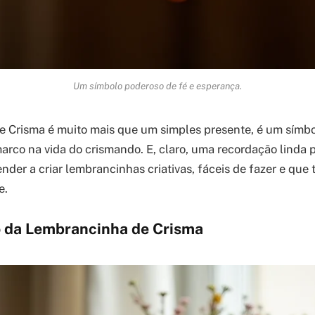
Um símbolo poderoso de fé e esperança.
 Crisma é muito mais que um simples presente, é um símbo
rco na vida do crismando. E, claro, uma recordação linda pa
nder a criar lembrancinhas criativas, fáceis de fazer e que
e.
o da Lembrancinha de Crisma