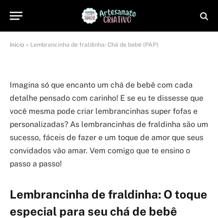
Chá de bebê (PAP)
By
Camila Flora
07/11/2025
Nenhum comentário
6 Mins Read
Início
»
Lembrancinha de fraldinha: Chá de bebê (PAP)
Imagina só que encanto um chá de bebê com cada
detalhe pensado com carinho! E se eu te dissesse que
você mesma pode criar lembrancinhas super fofas e
personalizadas? As lembrancinhas de fraldinha são um
sucesso, fáceis de fazer e um toque de amor que seus
convidados vão amar. Vem comigo que te ensino o
passo a passo!
Lembrancinha de fraldinha: O toque
especial para seu chá de bebê