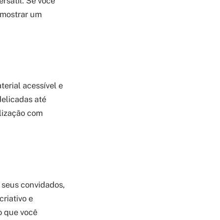
rsátil. Se você
e mostrar um
erial acessível e
delicadas até
alização com
 seus convidados,
riativo e
do que você