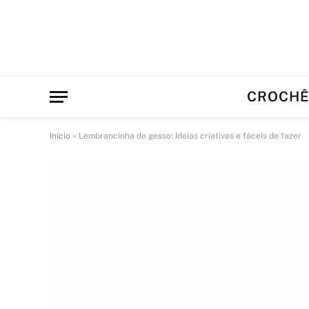
CROCH
Início
»
Lembrancinha de gesso: Ideias criativas e fáceis de fazer