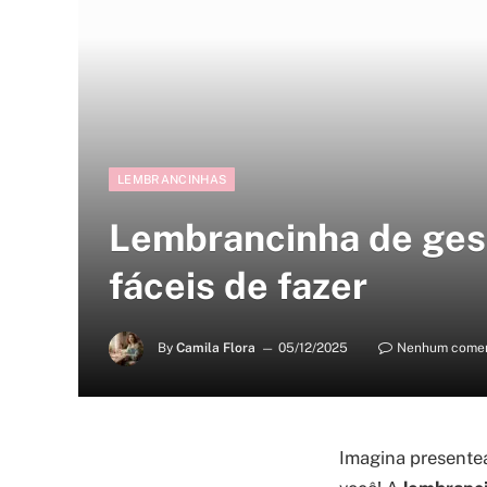
LEMBRANCINHAS
Lembrancinha de gesso
fáceis de fazer
By
Camila Flora
05/12/2025
Nenhum comen
Imagina presentea