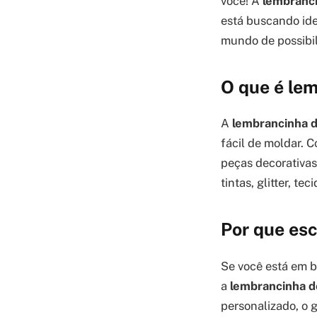
você! A
lembranc
está buscando idei
mundo de possibil
O que é le
A
lembrancinha 
fácil de moldar. 
peças decorativas
tintas, glitter, t
Por que es
Se você está em 
a
lembrancinha d
personalizado, o g