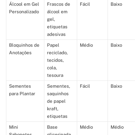
Álcool em Gel
Frascos de
Fácil
Baixo
Personalizado
álcool em
gel,
etiquetas
adesivas
Bloquinhos de
Papel
Médio
Baixo
Anotações
reciclado,
tecidos,
cola,
tesoura
Sementes
Sementes,
Fácil
Baixo
para Plantar
saquinhos
de papel
kraft,
etiquetas
Mini
Base
Médio
Médio
Sabonetes
glicerinada,