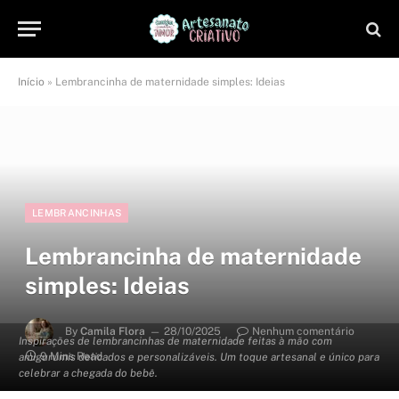
Início
»
Lembrancinha de maternidade simples: Ideias
LEMBRANCINHAS
Lembrancinha de maternidade
simples: Ideias
By
Camila Flora
28/10/2025
Nenhum comentário
Inspirações de lembrancinhas de maternidade feitas à mão com
9 Mins Read
amigurumis delicados e personalizáveis. Um toque artesanal e único para
celebrar a chegada do bebê.