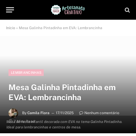
Início
»
Mesa Galinha Pintadinha em EVA: Lembrancinha
LEMBRANCINHAS
Mesa Galinha Pintadinha em
EVA: Lembrancinha
By
Camila Flora
17/11/2025
Nenhum comentário
7 Mins Read
Mesa de festa infantil decorada com EVA no tema Galinha Pintadinha.
Ideal para lembrancinhas e centros de mesa.