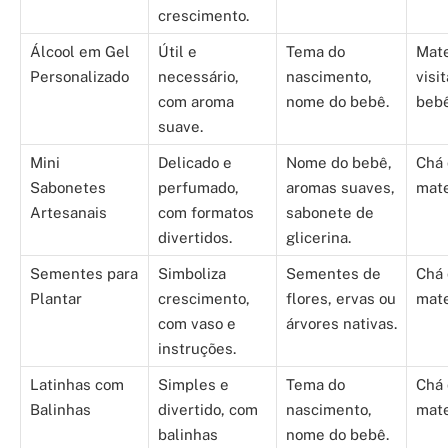
crescimento.
Álcool em Gel
Útil e
Tema do
Mate
Personalizado
necessário,
nascimento,
visi
com aroma
nome do bebê.
bebê
suave.
Mini
Delicado e
Nome do bebê,
Chá 
Sabonetes
perfumado,
aromas suaves,
mate
Artesanais
com formatos
sabonete de
divertidos.
glicerina.
Sementes para
Simboliza
Sementes de
Chá 
Plantar
crescimento,
flores, ervas ou
mate
com vaso e
árvores nativas.
instruções.
Latinhas com
Simples e
Tema do
Chá 
Balinhas
divertido, com
nascimento,
mate
balinhas
nome do bebê.