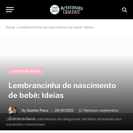
Início
»
Lembrancinha de nascimento de bebê: Ideias
LEMBRANCINHAS
Lembrancinha de nascimento
de bebê: Ideias
By
Camila Flora
28/10/2025
Nenhum comentário
9 Mins Read
Lembrancinhas de nascimento em amigurumi: detalhes artesanais que
encantam e emocionam.