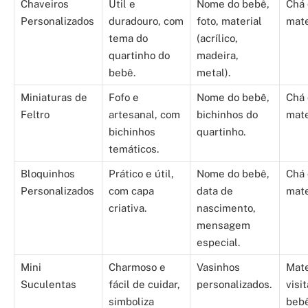
Chaveiros
Útil e
Nome do bebê,
Chá 
Personalizados
duradouro, com
foto, material
mate
tema do
(acrílico,
quartinho do
madeira,
bebê.
metal).
Miniaturas de
Fofo e
Nome do bebê,
Chá 
Feltro
artesanal, com
bichinhos do
mate
bichinhos
quartinho.
temáticos.
Bloquinhos
Prático e útil,
Nome do bebê,
Chá 
Personalizados
com capa
data de
mate
criativa.
nascimento,
mensagem
especial.
Mini
Charmoso e
Vasinhos
Mate
Suculentas
fácil de cuidar,
personalizados.
visi
simboliza
bebê