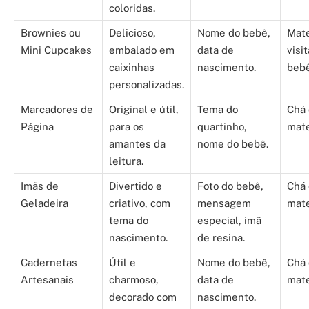
coloridas.
Brownies ou
Delicioso,
Nome do bebê,
Mate
Mini Cupcakes
embalado em
data de
visi
caixinhas
nascimento.
bebê
personalizadas.
Marcadores de
Original e útil,
Tema do
Chá 
Página
para os
quartinho,
mate
amantes da
nome do bebê.
leitura.
Imãs de
Divertido e
Foto do bebê,
Chá 
Geladeira
criativo, com
mensagem
mate
tema do
especial, imã
nascimento.
de resina.
Cadernetas
Útil e
Nome do bebê,
Chá 
Artesanais
charmoso,
data de
mate
decorado com
nascimento.