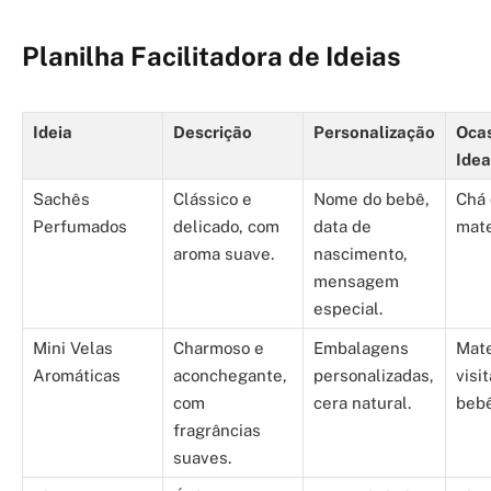
Planilha Facilitadora de Ideias
Ideia
Descrição
Personalização
Oca
Idea
Sachês
Clássico e
Nome do bebê,
Chá 
Perfumados
delicado, com
data de
mate
aroma suave.
nascimento,
mensagem
especial.
Mini Velas
Charmoso e
Embalagens
Mate
Aromáticas
aconchegante,
personalizadas,
visi
com
cera natural.
bebê
fragrâncias
suaves.