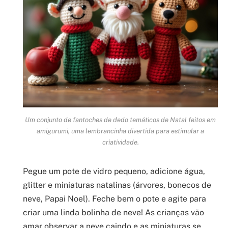
Um conjunto de fantoches de dedo temáticos de Natal feitos em
amigurumi, uma lembrancinha divertida para estimular a
criatividade.
Pegue um pote de vidro pequeno, adicione água,
glitter e miniaturas natalinas (árvores, bonecos de
neve, Papai Noel). Feche bem o pote e agite para
criar uma linda bolinha de neve! As crianças vão
amar observar a neve caindo e as miniaturas se