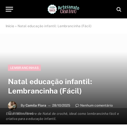
Início
»
Natal educação infantil: Lembrancinha (Fácil)
LEMBRANCINHAS
Natal educação infantil:
Lembrancinha (Fácil)
By
Camila Flora
28/10/2025
Nenhum comentário
11 Mins Read
Encantadora árvore de Natal de crochê, ideal como lembrancinha fácil e
criativa para a educação infantil.