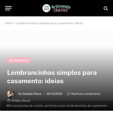
Início
»
Lembrancinhas simples para casamento: ideias
ARTESANATO
Lembrancinhas simples para
casamento: ideias
By
Camila Flora
28/10/2025
Nenhum comentário
10 Mins Read
Mini suculentas de crochê, perfeitas como lembrancinhas de casamento.