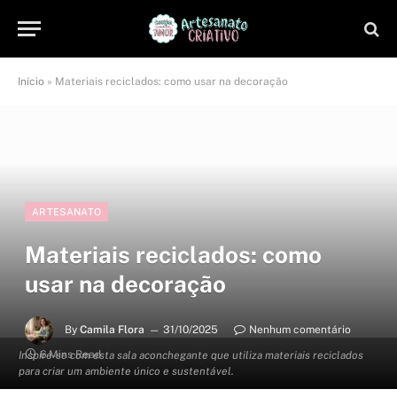
Início
»
Materiais reciclados: como usar na decoração
ARTESANATO
Materiais reciclados: como
usar na decoração
By
Camila Flora
31/10/2025
Nenhum comentário
6 Mins Read
Inspire-se com esta sala aconchegante que utiliza materiais reciclados
para criar um ambiente único e sustentável.