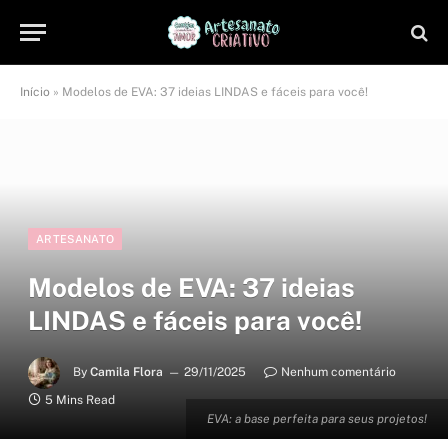
Início
»
Modelos de EVA: 37 ideias LINDAS e fáceis para você!
ARTESANATO
Modelos de EVA: 37 ideias
LINDAS e fáceis para você!
By
Camila Flora
29/11/2025
Nenhum comentário
5 Mins Read
EVA: a base perfeita para seus projetos!