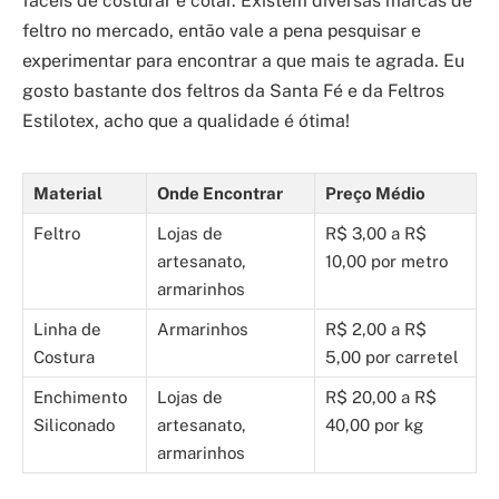
fáceis de costurar e colar. Existem diversas marcas de
feltro no mercado, então vale a pena pesquisar e
experimentar para encontrar a que mais te agrada. Eu
gosto bastante dos feltros da Santa Fé e da Feltros
Estilotex, acho que a qualidade é ótima!
Material
Onde Encontrar
Preço Médio
Feltro
Lojas de
R$ 3,00 a R$
artesanato,
10,00 por metro
armarinhos
Linha de
Armarinhos
R$ 2,00 a R$
Costura
5,00 por carretel
Enchimento
Lojas de
R$ 20,00 a R$
Siliconado
artesanato,
40,00 por kg
armarinhos