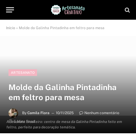
Início
»
Molde da Galinha Pintadinha em feltro para mesa
ARTESANATO
Molde da Galinha Pintadinha
em feltro para mesa
By
Camila Flora
10/11/2025
Nenhum comentário
5 Mins Read
Artesanato brasileiro: centro de mesa da Galinha Pintadinha feito em
feltro, perfeito para decoração temática.