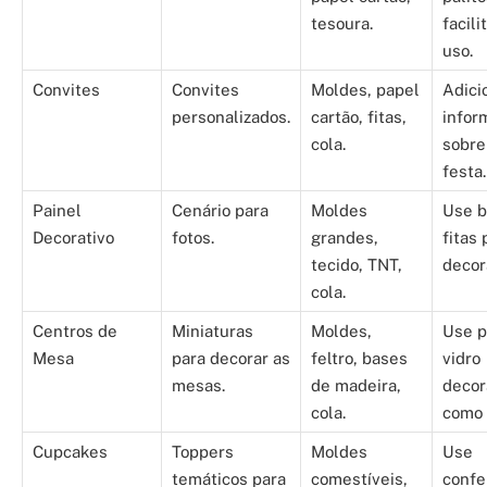
tesoura.
facili
uso.
Convites
Convites
Moldes, papel
Adici
personalizados.
cartão, fitas,
infor
cola.
sobre
festa.
Painel
Cenário para
Moldes
Use b
Decorativo
fotos.
grandes,
fitas 
tecido, TNT,
decor
cola.
Centros de
Miniaturas
Moldes,
Use p
Mesa
para decorar as
feltro, bases
vidro
mesas.
de madeira,
decor
cola.
como 
Cupcakes
Toppers
Moldes
Use
temáticos para
comestíveis,
confe