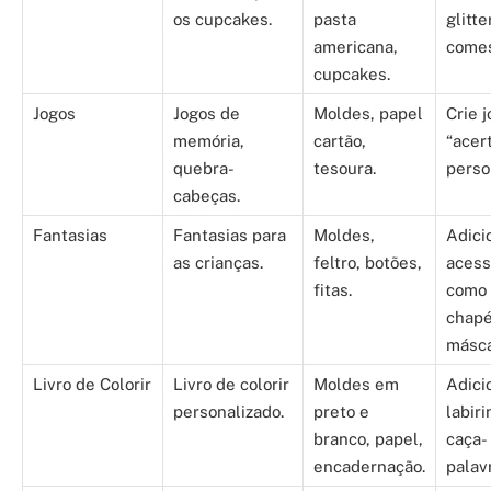
os cupcakes.
pasta
glitte
americana,
comes
cupcakes.
Jogos
Jogos de
Moldes, papel
Crie 
memória,
cartão,
“acer
quebra-
tesoura.
perso
cabeças.
Fantasias
Fantasias para
Moldes,
Adici
as crianças.
feltro, botões,
acess
fitas.
como
chapé
másca
Livro de Colorir
Livro de colorir
Moldes em
Adici
personalizado.
preto e
labiri
branco, papel,
caça-
encadernação.
palav