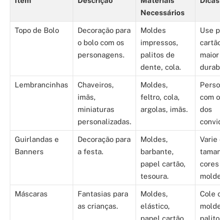
Item
Descrição
Materiais
Dicas
Necessários
Topo de Bolo
Decoração para
Moldes
Use p
o bolo com os
impressos,
cartã
personagens.
palitos de
maior
dente, cola.
durab
Lembrancinhas
Chaveiros,
Moldes,
Perso
imãs,
feltro, cola,
com 
miniaturas
argolas, imãs.
dos
personalizadas.
convi
Guirlandas e
Decoração para
Moldes,
Varie
Banners
a festa.
barbante,
taman
papel cartão,
cores
tesoura.
molde
Máscaras
Fantasias para
Moldes,
Cole 
as crianças.
elástico,
mold
papel cartão,
palit