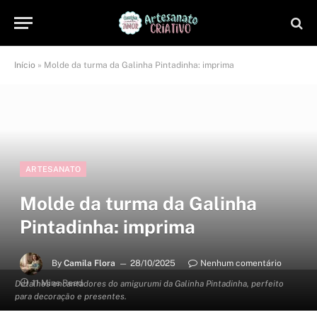
Início
»
Molde da turma da Galinha Pintadinha: imprima
ARTESANATO
Molde da turma da Galinha
Pintadinha: imprima
By
Camila Flora
28/10/2025
Nenhum comentário
11 Mins Read
Detalhes encantadores do amigurumi da Galinha Pintadinha, perfeito
para decoração e presentes.