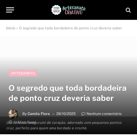
Início
»
O segredo que toda bordadeira de ponto cruz deveria saber
ARTESANATO
O segredo que toda bordadeira
de ponto cruz deveria saber
By
Camila Flora
28/10/2025
Nenhum comentário
11 Mins Read
Um delicado amigurumi de coração, adornado com pequenos pontos
cruz, perfeito para quem ama bordado e crochê.