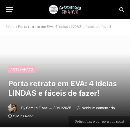
Início
»
Porta retrato em EVA: 4 ideias LINDAS e fáceis de fazer!
ARTESANATO
Porta retrato em EVA: 4 ideias
LINDAS e fáceis de fazer!
By
Camila Flora
30/11/2025
Nenhum comentário
5 Mins Read
Delicadeza e cor para sua casa!