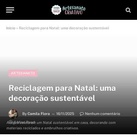
Início
»
Reciclagem para Natal: uma decoração sustentável
ARTESANATO
Reciclagem para Natal: uma
decoração sustentável
By
Camila Flora
16/11/2025
Nenhum comentário
6 Mins Read
Amigos celebram um Natal sustentável em casa, decorando com
materiais reciclados e embrulhos criativos.