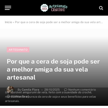
Início
»
Por que a cera de soja pode ser a melhor amiga da sua vela artesanal
ARTESANATO
Por que a cera de soja pode ser
a melhor amiga da sua vela
artesanal
By
Camila Flora
28/10/2025
Nenhum comentário
Um adorável amigurumi de vela, feito com a suavidade do crochê,
10 Mins Read
representando a pureza da cera de soja e seus benefícios para velas
artesanais.