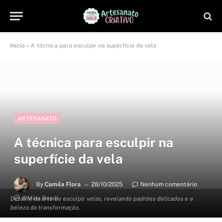
Início
»
A técnica para esculpir na superfície da vela
ARTESANATO
A técnica para esculpir na
superfície da vela
By
Camila Flora
28/10/2025
Nenhum comentário
6 Mins Read
Detalhe da arte de esculpir velas, revelando padrões delicados e a
beleza da transformação.