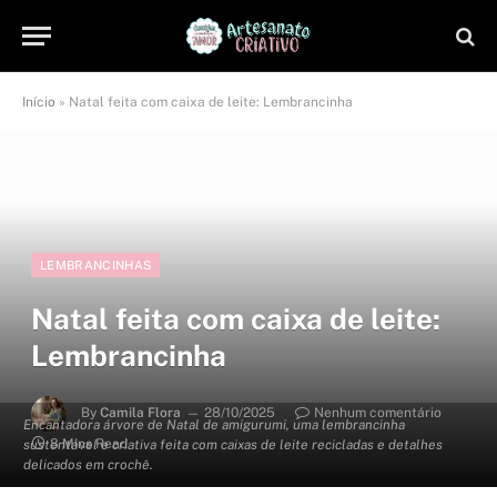
Início
»
Natal feita com caixa de leite: Lembrancinha
LEMBRANCINHAS
Natal feita com caixa de leite:
Lembrancinha
By
Camila Flora
28/10/2025
Nenhum comentário
Encantadora árvore de Natal de amigurumi, uma lembrancinha
8 Mins Read
sustentável e criativa feita com caixas de leite recicladas e detalhes
delicados em crochê.