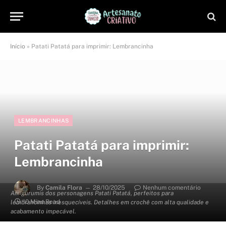
Início
»
Patati Patatá para imprimir: Lembrancinha
LEMBRANCINHAS
Patati Patatá para imprimir:
Lembrancinha
By
Camila Flora
28/10/2025
Nenhum comentário
Amigurumis dos personagens Patati Patatá, perfeitos para
10 Mins Read
lembrancinhas inesquecíveis. Detalhes em crochê com alta qualidade e
acabamento impecável.