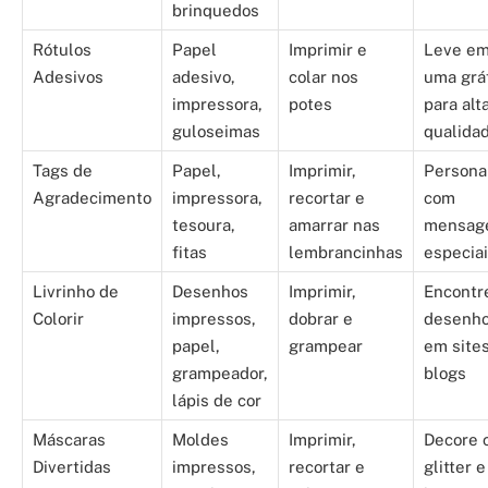
brinquedos
Rótulos
Papel
Imprimir e
Leve e
Adesivos
adesivo,
colar nos
uma grá
impressora,
potes
para alt
guloseimas
qualida
Tags de
Papel,
Imprimir,
Persona
Agradecimento
impressora,
recortar e
com
tesoura,
amarrar nas
mensag
fitas
lembrancinhas
especia
Livrinho de
Desenhos
Imprimir,
Encontr
Colorir
impressos,
dobrar e
desenh
papel,
grampear
em site
grampeador,
blogs
lápis de cor
Máscaras
Moldes
Imprimir,
Decore 
Divertidas
impressos,
recortar e
glitter e